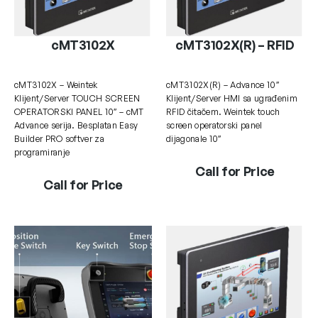
cMT3102X
cMT3102X(R) – RFID
cMT3102X – Weintek
cMT3102X(R) – Advance 10″
Klijent/Server TOUCH SCREEN
Klijent/Server HMI sa ugrađenim
OPERATORSKI PANEL 10″ – cMT
RFID čitačem. Weintek touch
Advance serija. Besplatan Easy
screen operatorski panel
Builder PRO softver za
dijagonale 10″
programiranje
Call for Price
Call for Price