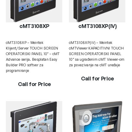
cMT3108XP
cMT3108XP(iV)
cMT3108XP – Weintek
cMT3108XP(iV) – Weintek
Klijent/Server TOUCH SCREEN
cMTVIewer KAPACITIVNI TOUCH
OPERATORSKI PANEL 10″ – cMT
SCREEN OPERATORSKI PANEL
Advance serija. Besplatan Easy
10″ sa ugrađenim cMT Viewer-om
Builder PRO softver za
za povezivanje na cMT uređaje
programiranje
Call for Price
Call for Price