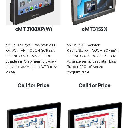
cMT3108XP(W)
cMT3152X
cMT3108XP(W) – Weintek WEB
cMT3152X – Weintek
KAPACITIVNI TOUCH SCREEN
Klijent/Server TOUCH SCREEN
OPERATORSKI PANEL 10″ sa
OPERATORSKI PANEL 15″ – cMT
ugrađenim Chromium browser-
Advance serija. Besplatan Easy
om za povezivanje na WEB server
Builder PRO softver za
PLC-a
programiranje
Call for Price
Call for Price