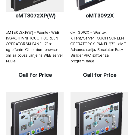
cMT3072XP(W)
cMT3092X
cMT3072XP(W) – Weintek WEB
cMT3092X – Weintek
KAPACITIVNI TOUCH SCREEN
Klijent/Server TOUCH SCREEN
OPERATORSKI PANEL 7″ sa
OPERATORSKI PANEL 9,7″ – cMT
ugrađenim Chromium browser-
Advance serija. Besplatan Easy
om za povezivanje na WEB server
Builder PRO softver za
PLC-a
programiranje
Call for Price
Call for Price