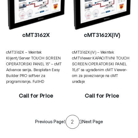
cMT3162X
cMT3162X(iV)
cMT3162X – Weintek
cMT3162X(iV) – Weintek
Klijent/Server TOUCH SCREEN
cMTVIewer KAPACITIVNI TOUCH
OPERATORSKI PANEL 15″ – cMT
SCREEN OPERATORSKI PANEL
Advance serija. Besplatan Easy
15,6″ sa ugrađenim cMT Viewer-
Builder PRO softver za
om za povezivanje na cMT
programiranje. FullHD
uređaje
Call for Price
Call for Price
1
2
3
Previous Page
Next Page