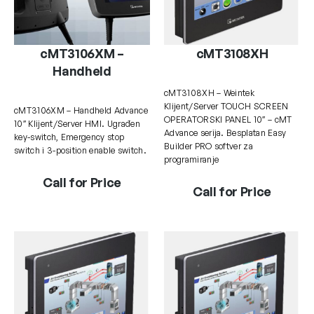
cMT3106XM –
cMT3108XH
Handheld
cMT3108XH – Weintek
Klijent/Server TOUCH SCREEN
cMT3106XM – Handheld Advance
OPERATORSKI PANEL 10″ – cMT
10″ Klijent/Server HMI. Ugrađen
Advance serija. Besplatan Easy
key-switch, Emergency stop
Builder PRO softver za
switch i 3-position enable switch.
programiranje
Call for Price
Call for Price