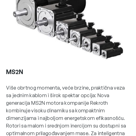
MS2N
Više obrtnog momenta, veće brzine, praktična veza
sa jednim kablom i širok spektar opcija: Nova
generacija MS2N motora kompanije Rekroth
kombinuje visoku dinamiku sa kompaktnim
dimenzijama i najboljom energetskom efikasnošću.
Rotori sa malom i srednjom inercijom su dostupni sa
optimalnom prilagođavanjem mase. Za inteligentna