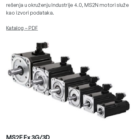
rešenja u okruženju Industrije 4.0, MS2N motori služe
kao izvori podataka.
Katalog – PDF
MS2E Ex 3G/3D