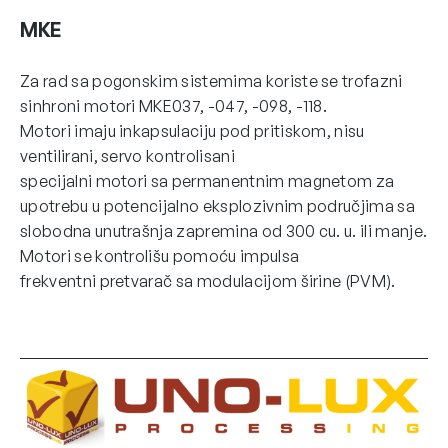
MKE
Za rad sa pogonskim sistemima koriste se trofazni
sinhroni motori MKE037, -047, -098, -118.
Motori imaju inkapsulaciju pod pritiskom, nisu
ventilirani, servo kontrolisani
specijalni motori sa permanentnim magnetom za
upotrebu u potencijalno eksplozivnim područjima sa
slobodna unutrašnja zapremina od 300 cu. u. ili manje.
Motori se kontrolišu pomoću impulsa
frekventni pretvarač sa modulacijom širine (PVM).