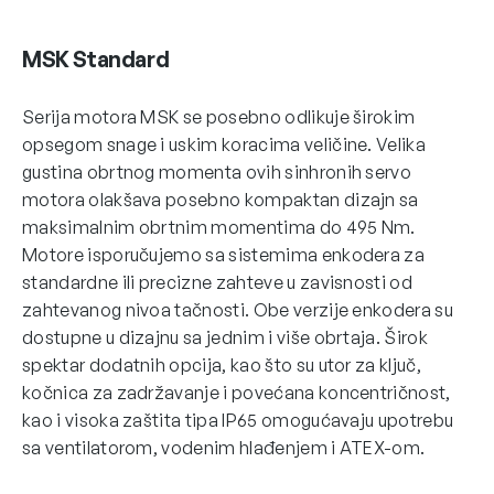
MSK Standard
Serija motora MSK se posebno odlikuje širokim
opsegom snage i uskim koracima veličine. Velika
gustina obrtnog momenta ovih sinhronih servo
motora olakšava posebno kompaktan dizajn sa
maksimalnim obrtnim momentima do 495 Nm.
Motore isporučujemo sa sistemima enkodera za
standardne ili precizne zahteve u zavisnosti od
zahtevanog nivoa tačnosti. Obe verzije enkodera su
dostupne u dizajnu sa jednim i više obrtaja. Širok
spektar dodatnih opcija, kao što su utor za ključ,
kočnica za zadržavanje i povećana koncentričnost,
kao i visoka zaštita tipa IP65 omogućavaju upotrebu
sa ventilatorom, vodenim hlađenjem i ATEX-om.