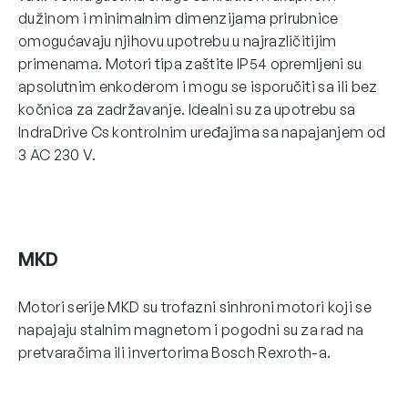
dužinom i minimalnim dimenzijama prirubnice
omogućavaju njihovu upotrebu u najrazličitijim
primenama. Motori tipa zaštite IP54 opremljeni su
apsolutnim enkoderom i mogu se isporučiti sa ili bez
kočnica za zadržavanje. Idealni su za upotrebu sa
IndraDrive Cs kontrolnim uređajima sa napajanjem od
3 AC 230 V.
MKD
Motori serije MKD su trofazni sinhroni motori koji se
napajaju stalnim magnetom i pogodni su za rad na
pretvaračima ili invertorima Bosch Rexroth-a.