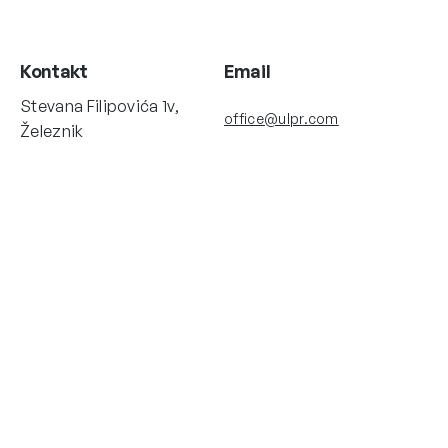
Kontakt
Email
Stevana Filipovića 1v,
office@ulpr.com
Železnik
11250 Beograd, Srbija
www.ulpr.com
+381 11 42 00 040
Brzi linkovi
Dokumenta
O nama
Opšti uslovi prodaje