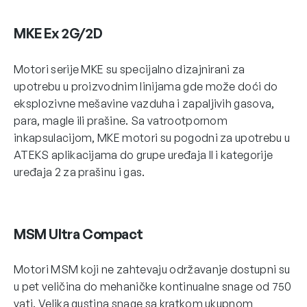
MKE Ex 2G/2D
Motori serije MKE su specijalno dizajnirani za
upotrebu u proizvodnim linijama gde može doći do
eksplozivne mešavine vazduha i zapaljivih gasova,
para, magle ili prašine. Sa vatrootpornom
inkapsulacijom, MKE motori su pogodni za upotrebu u
ATEKS aplikacijama do grupe uređaja II i kategorije
uređaja 2 za prašinu i gas.
MSM Ultra Compact
Motori MSM koji ne zahtevaju održavanje dostupni su
u pet veličina do mehaničke kontinualne snage od 750
vati. Velika gustina snage sa kratkom ukupnom