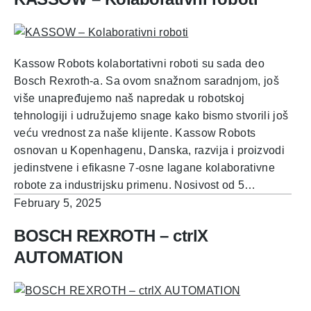
Kassow Robots kolabortativni roboti su sada deo
Bosch Rexroth-a. Sa ovom snažnom saradnjom, još
više unapređujemo naš napredak u robotskoj
tehnologiji i udružujemo snage kako bismo stvorili još
veću vrednost za naše klijente. Kassow Robots
osnovan u Kopenhagenu, Danska, razvija i proizvodi
jedinstvene i efikasne 7-osne lagane kolaborativne
robote za industrijsku primenu. Nosivost od 5…
February 5, 2025
BOSCH REXROTH – ctrlX
AUTOMATION