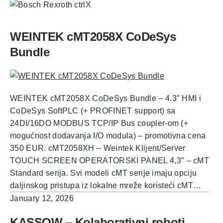
WEINTEK cMT2058X CoDeSys
Bundle
WEINTEK cMT2058X CoDeSys Bundle – 4.3″ HMI i
CoDeSys SoftPLC (+ PROFINET support) sa
24DI/16DO MODBUS TCP/IP Bus coupler-om (+
mogućnost dodavanja I/O modula) – promotivna cena
350 EUR. cMT2058XH – Weintek Klijent/Server
TOUCH SCREEN OPERATORSKI PANEL 4,3″ – cMT
Standard serija. Svi modeli cMT serije imaju opciju
daljinskog pristupa iz lokalne mreže koristeći cMT…
January 12, 2026
KASSOW – Kolaborativni roboti