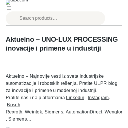
Aktuelno – UNO-LUX PROCESSING
inovacije i primene u industriji
Aktuelno – Najnovije vesti iz sveta industrijske
automatizacije i robotskih rešenja. Pratite ULPR blog
za inovacije i primene u modernoj industriji.
Pratite nas i na platformama
Linkedin
i
Instagram
.
Bosch
Rexroth
,
Weintek
,
Siemens
,
AutomationDirect
,
Wenglor
,
Siemens
…