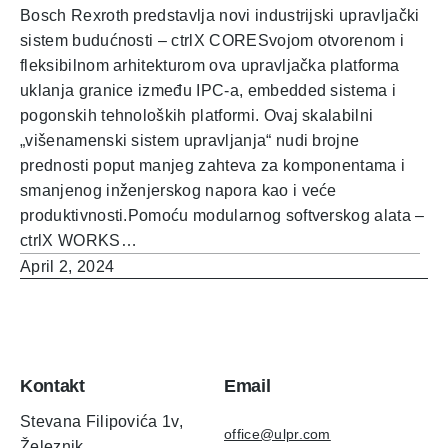
Bosch Rexroth predstavlja novi industrijski upravljački
sistem budućnosti – ctrlX CORESvojom otvorenom i
fleksibilnom arhitekturom ova upravljačka platforma
uklanja granice između IPC-a, embedded sistema i
pogonskih tehnoloških platformi. Ovaj skalabilni
„višenamenski sistem upravljanja“ nudi brojne
prednosti poput manjeg zahteva za komponentama i
smanjenog inženjerskog napora kao i veće
produktivnosti.Pomoću modularnog softverskog alata –
ctrlX WORKS…
April 2, 2024
Kontakt
Email
Stevana Filipovića 1v,
office@ulpr.com
Železnik