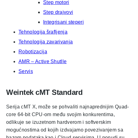
Step motori
Step drajvovi
Integrisani steperi
Tehnologija šrafljenja
Tehnologija zavarivanja
Robotizacija
AMR – Active Shutlle
Servis
Weintek cMT Standard
Serija cMT X, može se pohvaliti najnaprednijim Quad-
core 64-bit CPU-om među svojim konkurentima,
odlikuje se izuzetnom hardverom i softverskim
mogućnostima od kojih izdvajamo povezivanjem sa
bazom podataka kao i Cloud servisima. U ponudi su