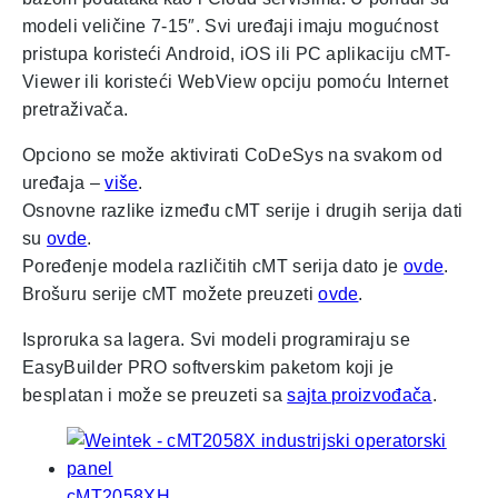
modeli veličine 7-15″. Svi uređaji imaju mogućnost
pristupa koristeći Android, iOS ili PC aplikaciju cMT-
Viewer ili koristeći WebView opciju pomoću Internet
pretraživača.
Opciono se može aktivirati CoDeSys na svakom od
uređaja –
više
.
Osnovne razlike između cMT serije i drugih serija dati
su
ovde
.
Poređenje modela različitih cMT serija dato je
ovde
.
Brošuru serije cMT možete preuzeti
ovde
.
Isproruka sa lagera. Svi modeli programiraju se
EasyBuilder PRO softverskim paketom koji je
besplatan i može se preuzeti sa
sajta proizvođača
.
cMT2058XH