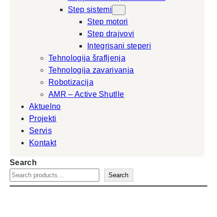
Step sistemi
Step motori
Step drajvovi
Integrisani steperi
Tehnologija šrafljenja
Tehnologija zavarivanja
Robotizacija
AMR – Active Shutlle
Aktuelno
Projekti
Servis
Kontakt
Search
Search