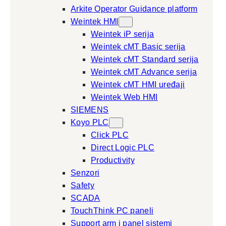
Arkite Operator Guidance platform
Weintek HMI
Weintek iP serija
Weintek cMT Basic serija
Weintek cMT Standard serija
Weintek cMT Advance serija
Weintek cMT HMI uređaji
Weintek Web HMI
SIEMENS
Koyo PLC
Click PLC
Direct Logic PLC
Productivity
Senzori
Safety
SCADA
TouchThink PC paneli
Support arm i panel sistemi