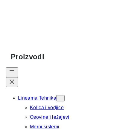
Proizvodi
Linearna Tehnika
Kolica i vodjice
Osovine i ležajevi
Merni sistemi