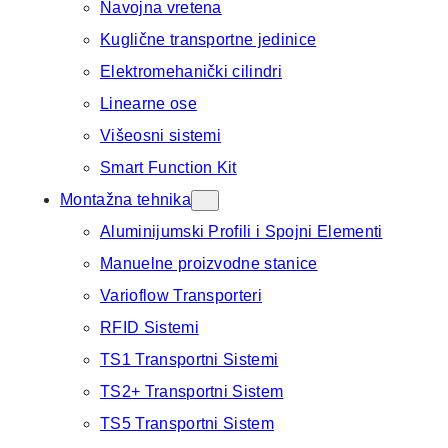
Navojna vretena
Kuglične transportne jedinice
Elektromehanički cilindri
Linearne ose
Višeosni sistemi
Smart Function Kit
Montažna tehnika
Aluminijumski Profili i Spojni Elementi
Manuelne proizvodne stanice
Varioflow Transporteri
RFID Sistemi
TS1 Transportni Sistemi
TS2+ Transportni Sistem
TS5 Transportni Sistem