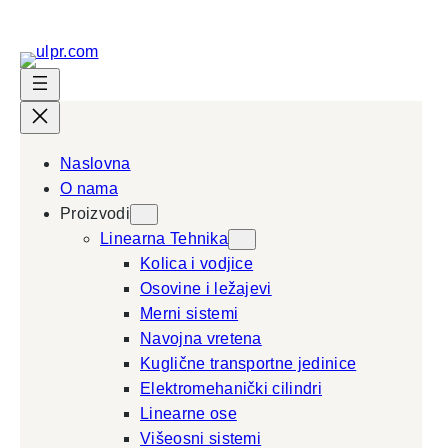
Naslovna
O nama
Proizvodi
Linearna Tehnika
Kolica i vodjice
Osovine i ležajevi
Merni sistemi
Navojna vretena
Kuglične transportne jedinice
Elektromehanički cilindri
Linearne ose
Višeosni sistemi