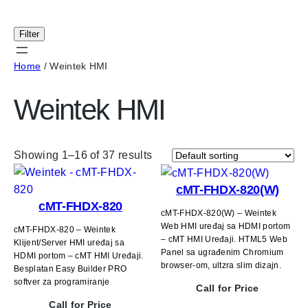
Filter
Home
/ Weintek HMI
Weintek HMI
Showing 1–16 of 37 results
cMT-FHDX-820(W)
cMT-FHDX-820
cMT-FHDX-820(W) – Weintek
Web HMI uređaj sa HDMI portom
cMT-FHDX-820 – Weintek
– cMT HMI Uređaji. HTML5 Web
Klijent/Server HMI uređaj sa
Panel sa ugrađenim Chromium
HDMI portom – cMT HMI Uređaji.
browser-om, ultzra slim dizajn.
Besplatan Easy Builder PRO
softver za programiranje
Call for Price
Call for Price