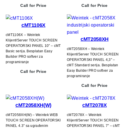
Call for Price
Call for Price
cMT1106X
cMT1106X – Weintek
cMT2058XH
Klijent/Server TOUCH SCREEN
OPERATORSKI PANEL 10″ – cMT
cMT2058XH – Weintek
Basic serija. Besplatan Easy
Klijent/Server TOUCH SCREEN
Builder PRO softver za
OPERATORSKI PANEL 4,3″ –
programiranje
cMT Standard serija. Besplatan
Easy Builder PRO softver za
Call for Price
programiranje
Call for Price
cMT2058XH(W)
cMT2078X
cMT2058XH(W) – Weintek WEB
cMT2078X – Weintek
TOUCH SCREEN OPERATORSKI
Klijent/Server TOUCH SCREEN
PANEL 4.3″ sa ugrađenim
OPERATORSKI PANEL 7″ – cMT