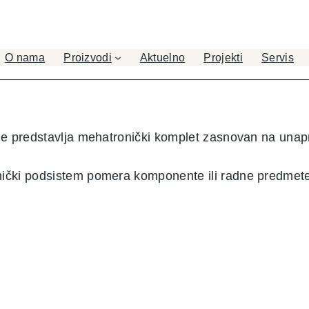
O nama
Proizvodi
Aktuelno
Projekti
Servis
oje predstavlja mehatronički komplet zasnovan na una
.
ički podsistem pomera komponente ili radne predmete