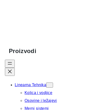
programiranju Siemens PLC sistema.
Proizvodi
Linearna Tehnika
Kolica i vodjice
Osovine i ležajevi
Merni sistemi