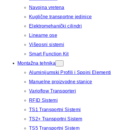
Navojna vretena
Kuglične transportne jedinice
Elektromehanički cilindri
Linearne ose
Višeosni sistemi
Smart Function Kit
Montažna tehnika
Aluminijumski Profili i Spojni Elementi
Manuelne proizvodne stanice
Varioflow Transporteri
RFID Sistemi
TS1 Transportni Sistemi
TS2+ Transportni Sistem
TS5 Transportni Sistem