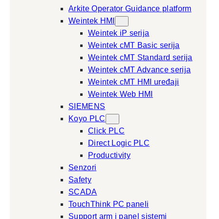
Arkite Operator Guidance platform
Weintek HMI
Weintek iP serija
Weintek cMT Basic serija
Weintek cMT Standard serija
Weintek cMT Advance serija
Weintek cMT HMI uređaji
Weintek Web HMI
SIEMENS
Koyo PLC
Click PLC
Direct Logic PLC
Productivity
Senzori
Safety
SCADA
TouchThink PC paneli
Support arm i panel sistemi