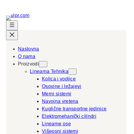
Naslovna
O nama
Proizvodi
Linearna Tehnika
Kolica i vodjice
Osovine i ležajevi
Merni sistemi
Navojna vretena
Kuglične transportne jedinice
Elektromehanički cilindri
Linearne ose
Višeosni sistemi