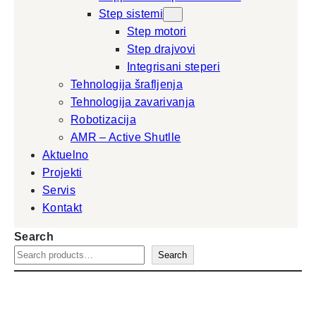
Step sistemi
Step motori
Step drajvovi
Integrisani steperi
Tehnologija šrafljenja
Tehnologija zavarivanja
Robotizacija
AMR – Active Shutlle
Aktuelno
Projekti
Servis
Kontakt
Search
Search