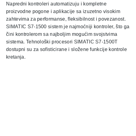
Napredni kontroleri automatizuju i kompletne
proizvodne pogone i aplikacije sa izuzetno visokim
zahtevima za performanse, fleksibilnost i povezanost.
SIMATIC S7-1500 sistem je najmoćniji kontroler, što ga
čini kontrolerom sa najboljim mogućim svojstvima
sistema. Tehnološki procesori SIMATIC S7-1500T
dostupni su za sofisticirane i složene funkcije kontrole
kretanja.
Kontakt
Email
Stevana Filipovića 1v,
office@ulpr.com
Železnik