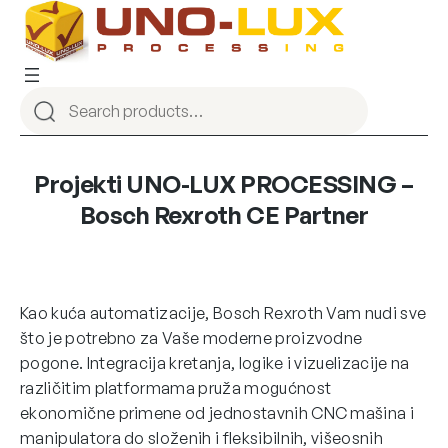
Projekti UNO-LUX PROCESSING –
Bosch Rexroth CE Partner
Kao kuća automatizacije, Bosch Rexroth Vam nudi sve
što je potrebno za Vaše moderne proizvodne
pogone. Integracija kretanja, logike i vizuelizacije na
različitim platformama pruža mogućnost
ekonomične primene od jednostavnih CNC mašina i
manipulatora do složenih i fleksibilnih, višeosnih