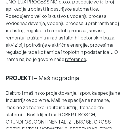
UNO-LUX PROCESSING d.o.o. poseduje veliki broj
aplikacija u oblasti industrijske automatike.
Posedujemo veliko iskustvo u vođenju procesa
vodosnabdevanja, vođenju procesa u prehrambenoj
industriji, regulaciji termičkih procesa, servisu,
remontu i puštanju u rad asfaltnih i betonskih baza,
akviziciji potrošnje električne energije, procesima
regulacije rada kotlarnica i toplotnih podstanica… O
nama najbolje govore naše
reference
.
PROJEKTI
– Mašinogradnja
Elektro i mašinsko projektovanje. Isporuka specijalne
industrijske opreme. Mašine specijalne namene,
mašine za fabrike u autoindustriji, transportni
sistemi… Naši klijenti su ROBERT BOSCH,
GRUNDFOS, CONTINENTAL, ZF, BROSE, GROSS
OPTIC, EATON, VORWERK, 9. SEPTEMBAR, TOYO,