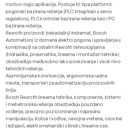
motion-logic aplikacija. Postoje tri tipa platformi:
pogonski bazirana rešenja (PLC integrisan u servo
regulatoru), PLC kontroler bazirana rešenja kao i PC
bazirana rešenja.
Rexroth proizvodi (nekadašnji Indramat, Bosch
Automation) iz domena elektro pogona i upravljanja u
kombinaciji sa ostalim Rexroth tehnologijama
(hidraulika, pneumatika, linearna i montažan tehnika)
obezbeđuju međusobno lako povezivanje i visok nivo
tehničkih rešenja.
Aluminijumske konstrukcije, ergonomska radna
mesta, transporteri za automatizaciju proizvodnih
linija.
Bosch Rexroth linearna tehnika, komponente, sistemi
i mehatronska rešenja obezbeđuju pouzdano
vođenje, precizno pozicioniranje i naprednu
manipulaciju. Kolica i vođice, navojna vretena, osovine
i ležajevi, elektromehanički cilindri, linearne ose.