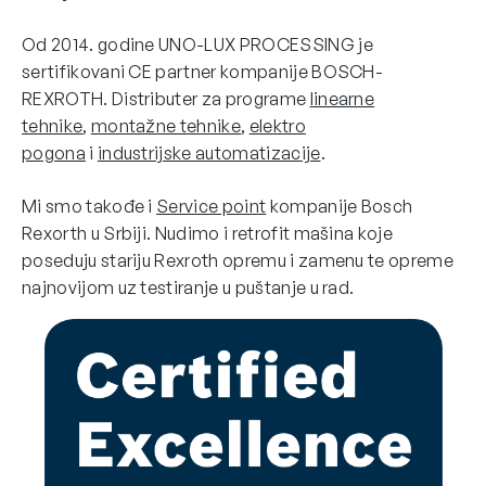
Od 2014. godine UNO-LUX PROCESSING je
sertifikovani CE partner kompanije BOSCH-
REXROTH. Distributer za programe
linearne
tehnike
,
montažne tehnike
,
elektro
pogona
i
industrijske automatizacije
.
Mi smo takođe i
Service point
kompanije Bosch
Rexorth u Srbiji. Nudimo i retrofit mašina koje
poseduju stariju Rexroth opremu i zamenu te opreme
najnovijom uz testiranje u puštanje u rad.