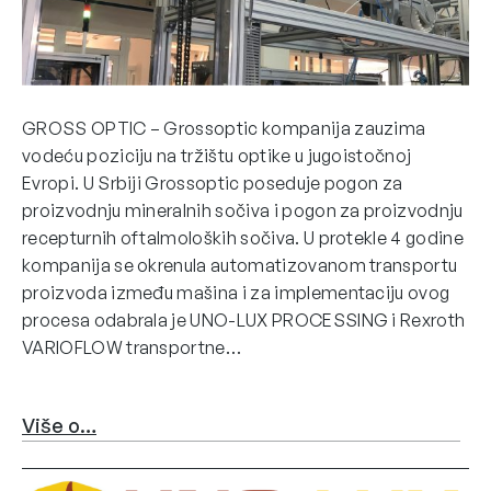
GROSS OPTIC – Grossoptic kompanija zauzima
vodeću poziciju na tržištu optike u jugoistočnoj
Evropi. U Srbiji Grossoptic poseduje pogon za
proizvodnju mineralnih sočiva i pogon za proizvodnju
recepturnih oftalmoloških sočiva. U protekle 4 godine
kompanija se okrenula automatizovanom transportu
proizvoda između mašina i za implementaciju ovog
procesa odabrala je UNO-LUX PROCESSING i Rexroth
VARIOFLOW transportne…
Više o…