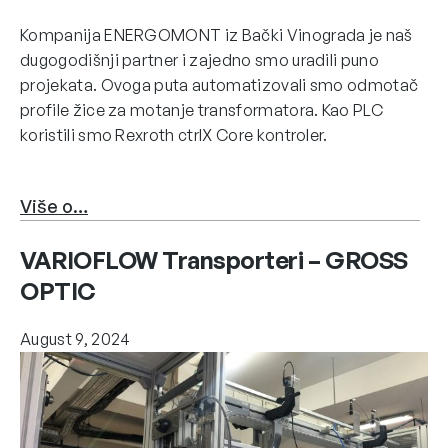
Kompanija ENERGOMONT iz Bački Vinograda je naš
dugogodišnji partner i zajedno smo uradili puno
projekata. Ovoga puta automatizovali smo odmotač
profile žice za motanje transformatora. Kao PLC
koristili smo Rexroth ctrlX Core kontroler.
Više o…
VARIOFLOW Transporteri – GROSS
OPTIC
August 9, 2024