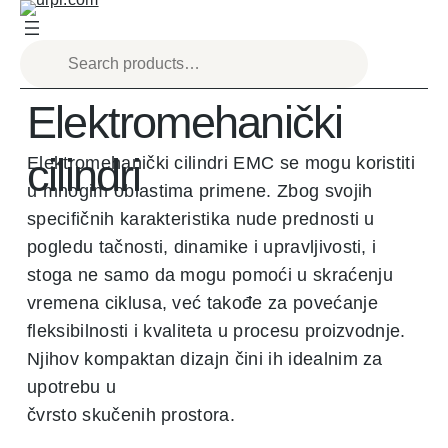
Elektromehanički
cilindri
Elektromehanički cilindri EMC se mogu koristiti
u mnogim oblastima primene. Zbog svojih
specifičnih karakteristika nude prednosti u
pogledu tačnosti, dinamike i upravljivosti, i
stoga ne samo da mogu pomoći u skraćenju
vremena ciklusa, već takođe za povećanje
fleksibilnosti i kvaliteta u procesu proizvodnje.
Njihov kompaktan dizajn čini ih idealnim za
upotrebu u
čvrsto skučenih prostora.