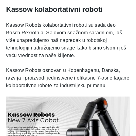
Kassow kolabortativni roboti
Kassow Robots kolabortativni roboti su sada deo
Bosch Rexroth-a. Sa ovom snažnom saradnjom, još
više unapređujemo naš napredak u robotskoj
tehnologiji i udružujemo snage kako bismo stvorili još
veću vrednost za naše klijente.
Kassow Robots osnovan u Kopenhagenu, Danska,
razvija i proizvodi jedinstvene i efikasne 7-osne lagane
kolaborativne robote za industrijsku primenu.