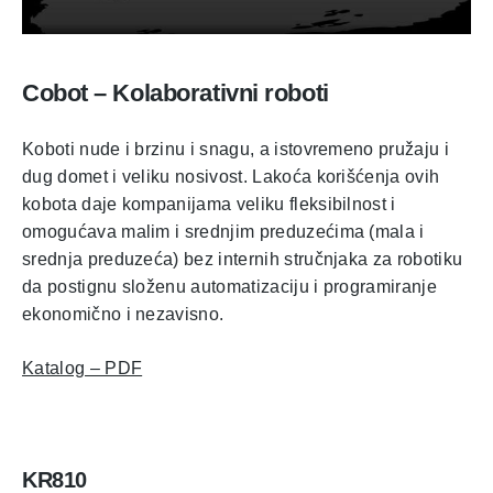
Cobot – Kolaborativni roboti
Koboti nude i brzinu i snagu, a istovremeno pružaju i
dug domet i veliku nosivost. Lakoća korišćenja ovih
kobota daje kompanijama veliku fleksibilnost i
omogućava malim i srednjim preduzećima (mala i
srednja preduzeća) bez internih stručnjaka za robotiku
da postignu složenu automatizaciju i programiranje
ekonomično i nezavisno.
Katalog – PDF
KR810