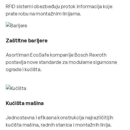
RFID sistemi obezbeđuju protok informacija koje
prate robu na montažnim linijama.
Zaštitne barijere
Asortiman EcoSafe kompanije Bosch Rexroth
postavlja nove standarde za modularne sigurnosne
ograde i kućišta.
Kućišta mašina
Jednostavna i efikasna konstrukcija najrazličitijih
kućišta mašina, radnih stanica i montažnih linija.