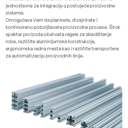
jednostavna za integraciju u postojeće proizvodne
sisteme.
Omogućava Vam da planirate, dizajnirate i
kontinuirano poboljšavate proizvodne procese. Širok
spektar proizoda obuhvata regale za skladištenje
robe, različite aluminijumske konstrukcije,
ergonomska radna mesta kao i različite transportere
za automatizaciju proizvodnih linija.