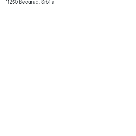
11250 Beograd, Srbija
www.ulpr.com
+381 11 42 00 040
Brzi linkovi
Dokumenta
O nama
Opšti uslovi prodaje
Reference
Politika privatnosti
Aktuelno
Podaci za identifikaciju
Kontakt
ISO 9001:2015 sertifikat
Tehnička podrška
Društvene mreže
LinkedIn
podrška@ulpr.com