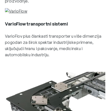
proizvodnje.
VarioFlow transportni sistemi
VarioFlov plus člankasti transporter u više dimenzija
pogodan za širok spektar industrijiske primene,
uključujući hranu i pakovanje, medicinsku i
automobilsku industriju.