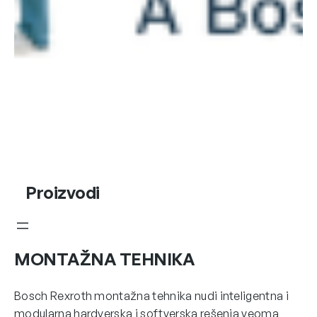
Proizvodi
MONTAŽNA TEHNIKA
Bosch Rexroth montažna tehnika nudi inteligentna i
modularna hardverska i softverska rešenja veoma