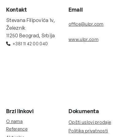
Kontakt
Email
Stevana Filipovića 1v,
office@ulpr.com
Železnik
11250 Beograd, Srbija
www.ulpr.com
+381 11 42 00 040
Brzi linkovi
Dokumenta
O nama
Opšti uslovi prodaje
Reference
Politika privatnosti