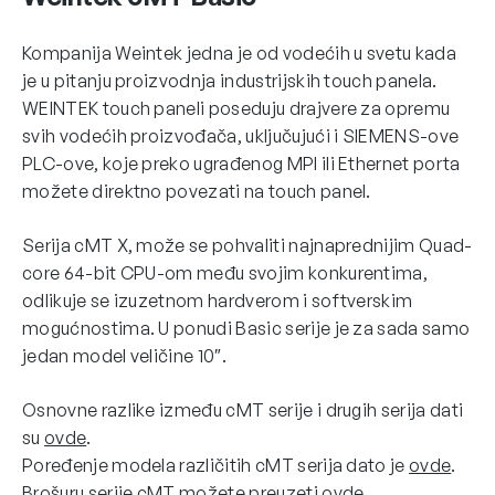
Kompanija Weintek jedna je od vodećih u svetu kada
je u pitanju proizvodnja industrijskih touch panela.
WEINTEK touch paneli poseduju drajvere za opremu
svih vodećih proizvođača, uključujući i SIEMENS-ove
PLC-ove, koje preko ugrađenog MPI ili Ethernet porta
možete direktno povezati na touch panel.
Serija cMT X, može se pohvaliti najnaprednijim Quad-
core 64-bit CPU-om među svojim konkurentima,
odlikuje se izuzetnom hardverom i softverskim
mogućnostima. U ponudi Basic serije je za sada samo
jedan model veličine 10″.
Osnovne razlike između cMT serije i drugih serija dati
su
ovde
.
Poređenje modela različitih cMT serija dato je
ovde
.
Brošuru serije cMT možete preuzeti
ovde
.