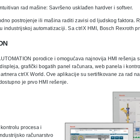
tuitivan rad mašine: Savršeno usklađen hardver i softver​.
odno postrojenje ili mašina raditi zavisi od ljudskog faktora.
 industrijskoj automatizaciji. Sa ctrlX HMI, Bosch Rexroth pr
ION
 AUTOMATION porodice i omogućava najnovija HMI rešenja sa 
displeja, grafički bogatih panel računara, web panela i kontr
rtnera ctrlX World. Ove aplikacije su sertifikovane za rad na
ostupno je prvo HMI rešenje.​
a kontrolu procesa i
industrijsko računarstvo