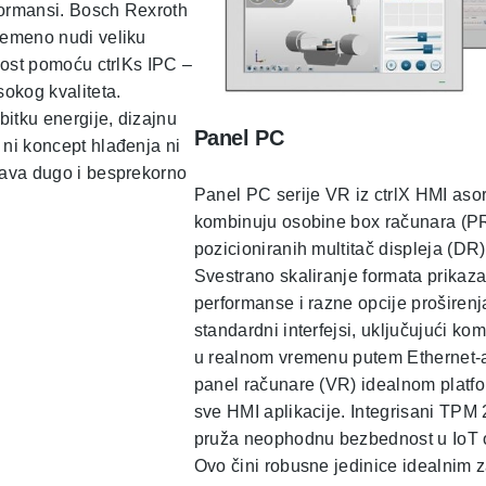
formansi. Bosch Rexroth
remeno nudi veliku
lnost pomoću ctrlKs IPC –
sokog kvaliteta.
bitku energije, dizajnu
Panel PC
 ni koncept hlađenja ni
ćava dugo i besprekorno
Panel PC serije VR iz ctrlX HMI aso
kombinuju osobine box računara (PR
pozicioniranih multitač displeja (DR)
Svestrano skaliranje formata prikaza
performanse i razne opcije proširenja
standardni interfejsi, uključujući ko
u realnom vremenu putem Ethernet-a
panel računare (VR) idealnom platf
sve HMI aplikacije. Integrisani TPM 
pruža neophodnu bezbednost u IoT 
Ovo čini robusne jedinice idealnim 