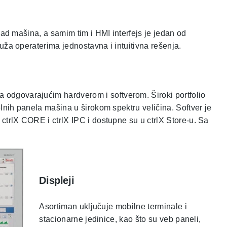
 Rad mašina, a samim tim i HMI interfejs je jedan od
uža operaterima jednostavna i intuitivna rešenja.​
odgovarajućim hardverom i softverom. Široki portfolio
olnih panela mašina u širokom spektru veličina. Softver je
 ctrlX CORE i ctrlX IPC i dostupne su u ctrlX Store-u. Sa
Displeji
Asortiman uključuje mobilne terminale i
stacionarne jedinice, kao što su veb paneli,