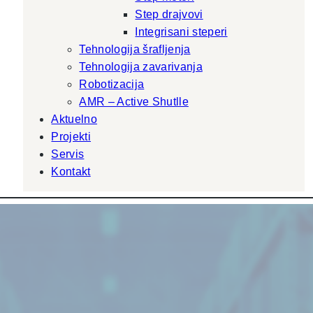
Step drajvovi
Integrisani steperi
Tehnologija šrafljenja
Tehnologija zavarivanja
Robotizacija
AMR – Active Shutlle
Aktuelno
Projekti
Servis
Kontakt