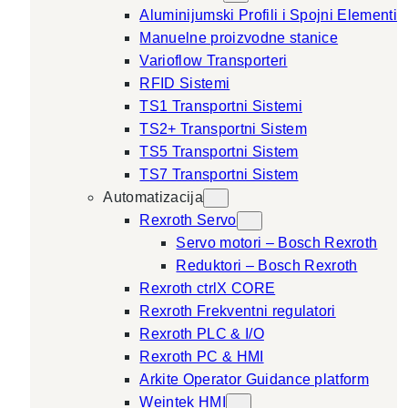
Aluminijumski Profili i Spojni Elementi
Manuelne proizvodne stanice
Varioflow Transporteri
RFID Sistemi
TS1 Transportni Sistemi
TS2+ Transportni Sistem
TS5 Transportni Sistem
TS7 Transportni Sistem
Automatizacija
Rexroth Servo
Servo motori – Bosch Rexroth
Reduktori – Bosch Rexroth
Rexroth ctrlX CORE
Rexroth Frekventni regulatori
Rexroth PLC & I/O
Rexroth PC & HMI
Arkite Operator Guidance platform
Weintek HMI