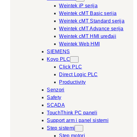
Weintek iP serija
Weintek cMT Basic serija
Weintek cMT Standard serija
Weintek cMT Advance serija
Weintek cMT HMI uređaji
Weintek Web HMI
SIEMENS
Koyo PLC
Click PLC
Direct Logic PLC
Productivity
Senzori
Safety
SCADA
TouchThink PC paneli
Support arm i panel sistemi
Step sistemi
Step motori