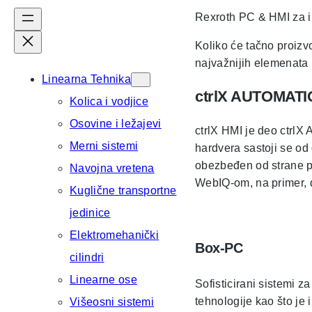
Rexroth PC & HMI za in
Koliko će tačno proizv
najvažnijih elemenata u
Linearna Tehnika
ctrlX AUTOMAT
Kolica i vodjice
Osovine i ležajevi
ctrlX HMI je deo ctrlX
Merni sistemi
hardvera sastoji se od 
obezbeđen od strane pa
Navojna vretena
WebIQ-om, na primer, d
Kuglične transportne
jedinice
Elektromehanički
Box-PC
cilindri
Linearne ose
Sofisticirani sistemi z
tehnologije kao što je 
Višeosni sistemi