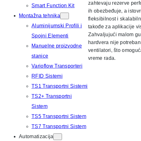
zahtevaju rezerve per
Smart Function Kit
ih obezbeđuje, a istov
Montažna tehnika
fleksibilnost i skalabi
Aluminijumski Profili i
takođe za aplikacije vi
Zahvaljujući malom gu
Spojni Elementi
hardvera nije potreban
Manuelne proizvodne
ventilatori, što omogu
stanice
vreme rada.
Varioflow Transporteri
RFID Sistemi
TS1 Transportni Sistemi
TS2+ Transportni
Sistem
TS5 Transportni Sistem
TS7 Transportni Sistem
Automatizacija