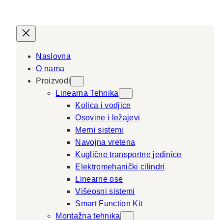
Naslovna
O nama
Proizvodi
Linearna Tehnika
Kolica i vodjice
Osovine i ležajevi
Merni sistemi
Navojna vretena
Kuglične transportne jedinice
Elektromehanički cilindri
Linearne ose
Višeosni sistemi
Smart Function Kit
Montažna tehnika