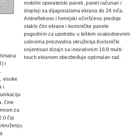
mobilni operaterski paneli, panel računari i
displeji sa dijagonalama ekrana do 24 inča.
Antirefleksno i hemijski očvršćeno prednje
staklo čini ekrane i korisničke panele
pogodnim za upotrebu u teškim svakodnevnim
uslovima proizvodna okruženja.Korisnički
orijentisan dizajn sa inovativnim 16:9 multi-
rtimana
touch ekranom obezbeđuje optimalan rad.
) i
.
, visoke
 i
munikaciju
, čine
ormom za
2.0 čip
okruženju.
za