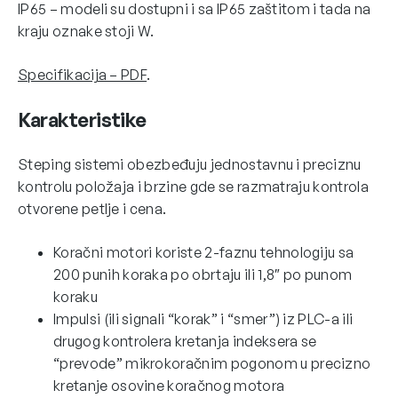
IP65 – modeli su dostupni i sa IP65 zaštitom i tada na
kraju oznake stoji W.
Specifikacija – PDF
.
Karakteristike
Steping sistemi obezbeđuju jednostavnu i preciznu
kontrolu položaja i brzine gde se razmatraju kontrola
otvorene petlje i cena.
Koračni motori koriste 2-faznu tehnologiju sa
200 punih koraka po obrtaju ili 1,8″ po punom
koraku
Impulsi (ili signali “korak” i “smer”) iz PLC-a ili
drugog kontrolera kretanja indeksera se
“prevode” mikrokoračnim pogonom u precizno
kretanje osovine koračnog motora