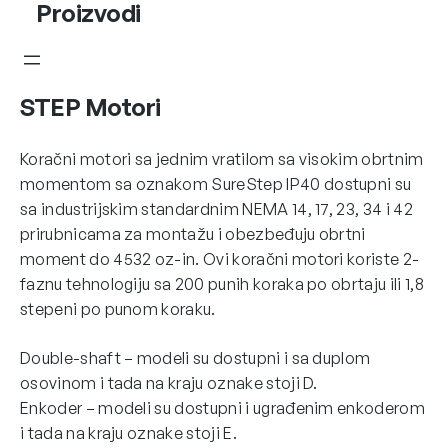
Proizvodi
STEP Motori
Koračni motori sa jednim vratilom sa visokim obrtnim
momentom sa oznakom SureStep IP40 dostupni su
sa industrijskim standardnim NEMA 14, 17, 23, 34 i 42
prirubnicama za montažu i obezbeđuju obrtni
moment do 4532 oz-in. Ovi koračni motori koriste 2-
faznu tehnologiju sa 200 punih koraka po obrtaju ili 1,8
stepeni po punom koraku.
Double-shaft – modeli su dostupni i sa duplom
osovinom i tada na kraju oznake stoji D.
Enkoder – modeli su dostupni i ugrađenim enkoderom
i tada na kraju oznake stoji E.