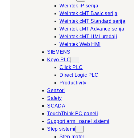
Weintek iP serija
Weintek cMT Basic serija
Weintek cMT Standard serija
Weintek cMT Advance serija
Weintek cMT HMI uređaji
Weintek Web HMI
SIEMENS
Koyo PLC
Click PLC
Direct Logic PLC
Productivity
Senzori
Safety
SCADA
TouchThink PC paneli
Support arm i panel sistemi
Step sistemi
Step motori