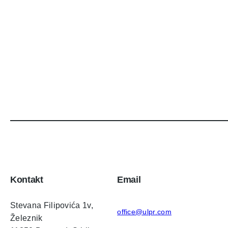
s
t
s
Kontakt
Email
Stevana Filipovića 1v,
office@ulpr.com
Železnik