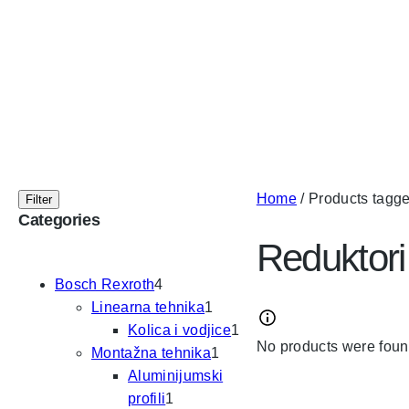
Home
/ Products tagge
Filter
Categories
Reduktori
4
Bosch Rexroth
4
p
1
Linearna tehnika
1
r
p
1
Kolica i vodjice
1
No products were foun
o
r
1
p
Montažna tehnika
1
d
o
p
r
Aluminijumski
u
1
d
r
o
profili
1