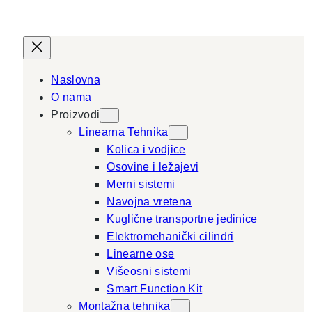
Naslovna
O nama
Proizvodi
Linearna Tehnika
Kolica i vodjice
Osovine i ležajevi
Merni sistemi
Navojna vretena
Kuglične transportne jedinice
Elektromehanički cilindri
Linearne ose
Višeosni sistemi
Smart Function Kit
Montažna tehnika