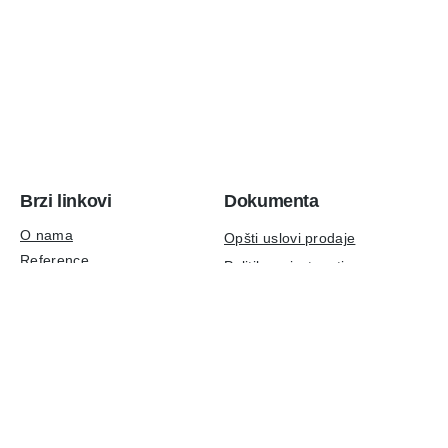
Brzi linkovi
Dokumenta
O nama
Opšti uslovi prodaje
Reference
Politika privatnosti
Aktuelno
Podaci za identifikaciju
Kontakt
ISO 9001:2015 sertifikat
Tehnička podrška
Društvene mreže
LinkedIn
podrška@ulpr.com
Instagram