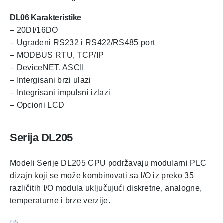
DL06 Karakteristike
– 20DI/16DO
– Ugrađeni RS232 i RS422/RS485 port
– MODBUS RTU, TCP/IP
– DeviceNET, ASCII
– Intergisani brzi ulazi
– Integrisani impulsni izlazi
– Opcioni LCD
Serija
DL205
Modeli Serije DL205 CPU podržavaju modularni PLC
dizajn koji se može kombinovati sa I/O iz preko 35
različitih I/O modula uključujući diskretne, analogne,
temperaturne i brze verzije.