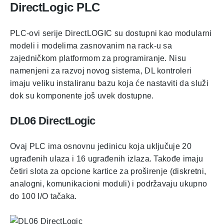
DirectLogic PLC
PLC-ovi serije DirectLOGIC su dostupni kao modularni
modeli i modelima zasnovanim na rack-u sa
zajedničkom platformom za programiranje. Nisu
namenjeni za razvoj novog sistema, DL kontroleri
imaju veliku instaliranu bazu koja će nastaviti da služi
dok su komponente još uvek dostupne.
DL06
DirectLogic
Ovaj PLC ima osnovnu jedinicu koja uključuje 20
ugrađenih ulaza i 16 ugrađenih izlaza. Takođe imaju
četiri slota za opcione kartice za proširenje (diskretni,
analogni, komunikacioni moduli) i podržavaju ukupno
do 100 I/O tačaka.