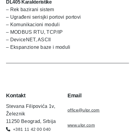
DL405 Karakteristike
– Rek bazirani sistem
– Ugrađeni serisjki portovi portovi
– Komunikacioni moduli
– MODBUS RTU, TCP/IP
– DeviceNET, ASCII
– Ekspanzione baze i moduli
Kontakt
Email
Stevana Filipovića 1v,
office@ulpr.com
Železnik
11250 Beograd, Srbija
www.ulpr.com
+381 11 42 00 040