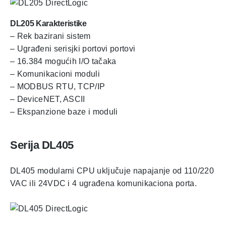
DL205 Karakteristike
– Rek bazirani sistem
– Ugrađeni serisjki portovi portovi
– 16.384 mogućih I/O tačaka
– Komunikacioni moduli
– MODBUS RTU, TCP/IP
– DeviceNET, ASCII
– Ekspanzione baze i moduli
Serija
DL405
DL405 modularni CPU uključuje napajanje od 110/220
VAC ili 24VDC i 4 ugrađena komunikaciona porta.