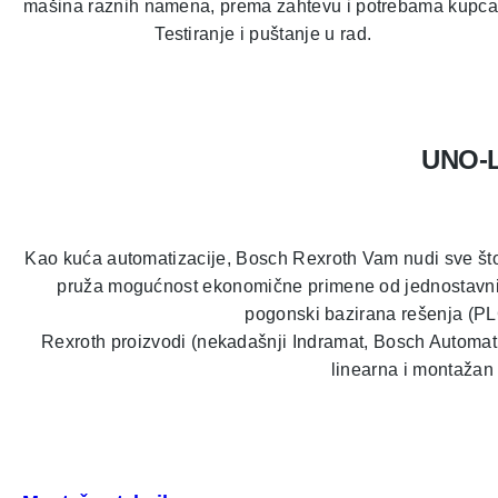
mašina raznih namena, prema zahtevu i potrebama kupca
Testiranje i puštanje u rad.
UNO-L
Kao kuća automatizacije, Bosch Rexroth Vam nudi sve što 
pruža mogućnost ekonomične primene od jednostavnih CN
pogonski bazirana rešenja (PLC
Rexroth proizvodi (nekadašnji Indramat, Bosch Automati
linearna i montažan