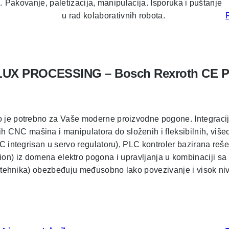
.
Pakovanje, paletizacija, manipulacija. Isporuka i puštanje
u rad kolaborativnih robota.
UX PROCESSING – Bosch Rexroth CE P
je potrebno za Vaše moderne proizvodne pogone. Integracija k
C mašina i manipulatora do složenih i fleksibilnih, višeosnih
 integrisan u servo regulatoru), PLC kontroler bazirana reše
on) iz domena elektro pogona i upravljanja u kombinaciji sa
 tehnika) obezbeđuju međusobno lako povezivanje i visok niv