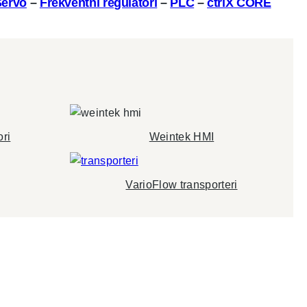
Servo
–
Frekventni regulatori
–
PLC
–
ctrlX CORE
ori
Weintek HMI
VarioFlow transporteri