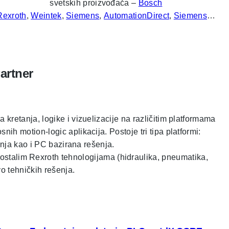
svetskih proizvođača –
Bosch
Rexroth
,
Weintek
,
Siemens
,
AutomationDirect
,
Siemens
…
artner
retanja, logike i vizuelizacije na različitim platformama
 motion-logic aplikacija. Postoje tri tipa platformi:
nja kao i PC bazirana rešenja.
 ostalim Rexroth tehnologijama (hidraulika, pneumatika,
o tehničkih rešenja.